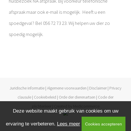
huisbezoek NA afspraak. Bij voorkeur telefonische
afspraak maar ook e-mail is mogelijk.
Heeft u een
spoedgeval? Bel 056 72 73 23. Wij helpen uw dier zo
spoedig mogelijk.
Juridische informatie
|
Algemene voorwaarden
|
Disclaimer
|
Privacy
clausule
|
Cookiebeleid
|
Orde der dierenartsen
|
Code der
plichtenleer
| Created by
Medicommerce
Deze website maakt gebruik van cookies om uw
ervaring te verbeteren.
Lees meer
Cookies accepteren