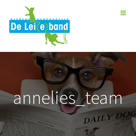
Skip
to
content
annelies_team