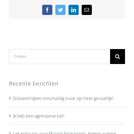
Facebook
Twitter
LinkedIn
E-
mail
Zoeken
naar:
Recente berichten
Grasaren lijken onschuldig maar zijn heel gevaarlijk!
Ik heb een agressieve kat!
Let extra op voor Myiasis bij je konijn, tijdens warme