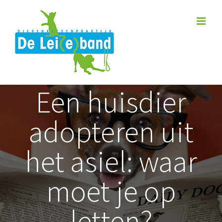
Skip
to
content
Een huisdier
adopteren uit
het asiel: waar
moet je op
letten?