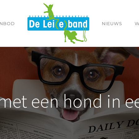
ANBOD
NIEUWS
W
met een hond in e