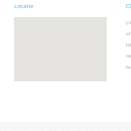
Locatie
C
U 
of
te
He
he