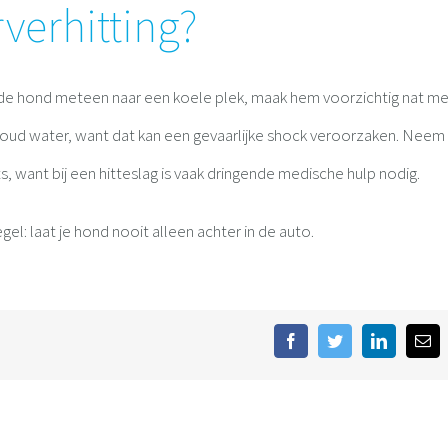
rverhitting?
eng de hond meteen naar een koele plek, maak hem voorzichtig nat m
jskoud water, want dat kan een gevaarlijke shock veroorzaken. Neem
, want bij een hitteslag is vaak dringende medische hulp nodig.
l: laat je hond nooit alleen achter in de auto.
Facebook
Twitter
LinkedIn
E-
mai