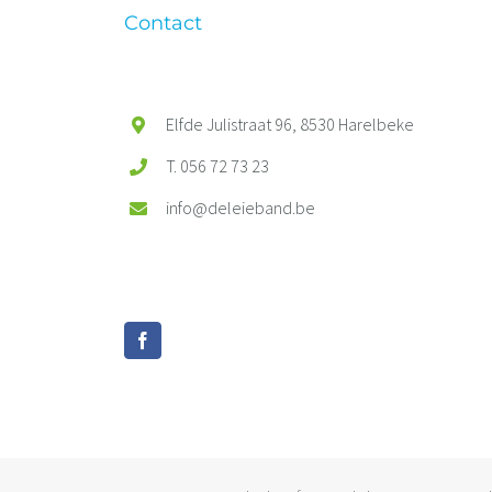
Contact
Elfde Julistraat 96, 8530 Harelbeke
T. 056 72 73 23
info@deleieband.be