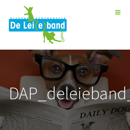
Skip
to
content
DAP_deleieband